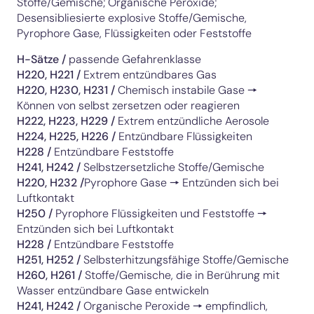
Stoffe/Gemische; Organische Peroxide;
Desensibliesierte explosive Stoffe/Gemische,
Pyrophore Gase, Flüssigkeiten oder Feststoffe
H-Sätze /
passende Gefahrenklasse
H220, H221
/
Extrem entzündbares Gas
H220,
H230, H231
/
Chemisch instabile Gase 🠖
Können von selbst zersetzen oder reagieren
H222, H223, H229
/
Extrem entzündliche Aerosole
H224, H225, H226
/
Entzündbare Flüssigkeiten
H228
/
Entzündbare Feststoffe
H241, H242
/
Selbstzersetzliche Stoffe/Gemische
H220,
H232
/
Pyrophore Gase 🠖 Entzünden sich bei
Luftkontakt
H250
/
Pyrophore Flüssigkeiten und Feststoffe 🠖
Entzünden sich bei Luftkontakt
H228
/
Entzündbare Feststoffe
H251, H252
/
Selbsterhitzungsfähige Stoffe/Gemische
H260, H261
/
Stoffe/Gemische, die in Berührung mit
Wasser entzündbare Gase entwickeln
H241, H242
/
Organische Peroxide 🠖 empfindlich,