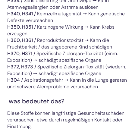
H334
/
Sensibilisierung der Atemwege 🠖 Kann
Atemwegsallergien oder Asthma auslösen
H340, H341
/
Keimzellmutagenität 🠖 Kann genetische
Defekte verursachen
H350, H351
/
Karzinogene Wirkung 🠖 Kann Krebs
erzeugen
H360, H361
/
Reproduktionstoxität 🠖 Kann die
Fruchtbarkeit / das ungeborene Kind schädigen
H370, H371
/
Spezifische Zielorgan-Toxizität (einm.
Exposition) 🠖 schädigt spezifische Organe
H372, H373
/
Spezifische Zielorgan-Toxizität (wiederh.
Exposition) 🠖 schädigt spezifische Organe
H304
/
Aspirationsgefahr 🠖 Kann in die Lunge geraten
und schwere Atemprobleme verursachen
was bedeutet das?
Diese Stoffe können langfristige Gesundheitsschäden
verursachen, etwa durch regelmäßigen Kontakt oder
Einatmung.