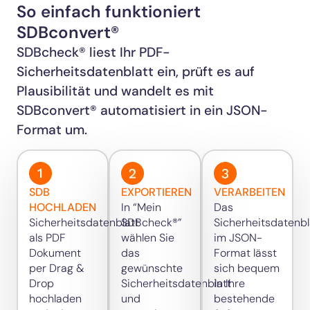
So einfach funktioniert
SDBconvert®
SDBcheck®
liest Ihr PDF-
Sicherheitsdatenblatt ein, prüft es auf
Plausibilität und wandelt es mit
SDBconvert®
automatisiert in ein JSON-
Format um.
SDB
EXPORTIEREN
VERARBEITEN
HOCHLADEN
In “Mein
Das
Sicherheitsdatenblatt
SDBcheck®”
Sicherheitsdatenbl
als PDF
wählen Sie
im JSON-
Dokument
das
Format lässt
per Drag &
gewünschte
sich bequem
Drop
Sicherheitsdatenblatt
in Ihre
hochladen
und
bestehende