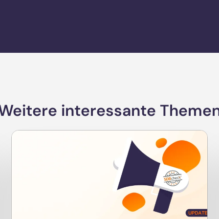
Weitere interessante Theme
Neuigkeiten
SDBcheck® Update 6.4: Das ist neu