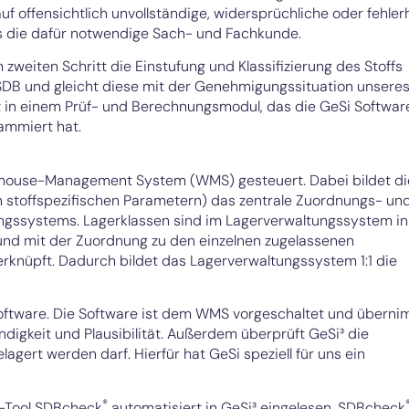
auf offensichtlich unvollständige, widersprüchliche oder fehler
s die dafür notwendige Sach- und Fachkunde.
weiten Schritt die Einstufung und Klassifizierung des Stoffs
DB und gleicht diese mit der Genehmigungssituation unsere
olgt in einem Prüf- und Berechnungsmodul, das die GeSi Softwar
ammiert hat.
ehouse-Management System (WMS) gesteuert. Dabei bildet di
 stoffspezifischen Parametern) das zentrale Zuordnungs- un
ngssystems. Lagerklassen sind im Lagerverwaltungssystem in
und mit der Zuordnung zu den einzelnen zugelassenen
knüpft. Dadurch bildet das Lagerverwaltungssystem 1:1 die
ftware. Die Software ist dem WMS vorgeschaltet und übern
ndigkeit und Plausibilität. Außerdem überprüft GeSi³ die
gert werden darf. Hierfür hat GeSi speziell für uns ein
®
e-Tool SDBcheck
automatisiert in GeSi³ eingelesen. SDBcheck