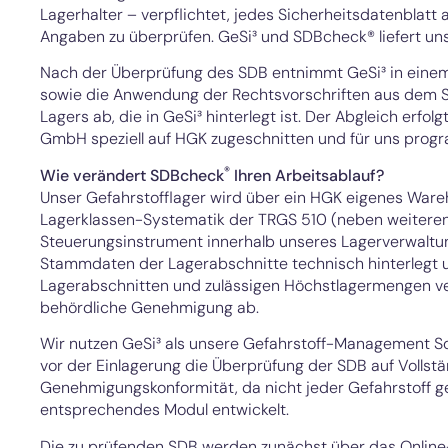
Lagerhalter – verpflichtet, jedes Sicherheitsdatenblatt 
Angaben zu überprüfen.
GeSi³
und SDBcheck® liefert un
Nach der Überprüfung des SDB entnimmt GeSi³ in einem z
sowie die Anwendung der Rechtsvorschriften aus dem S
Lagers ab, die in GeSi³ hinterlegt ist. Der Abgleich erf
GmbH speziell auf HGK zugeschnitten und für uns progr
®
Wie verändert SDBcheck
Ihren Arbeitsablauf?
Unser Gefahrstofflager wird über ein HGK eigenes War
Lagerklassen-Systematik der TRGS 510 (neben weiteren
Steuerungsinstrument innerhalb unseres Lagerverwaltu
Stammdaten der Lagerabschnitte technisch hinterlegt 
Lagerabschnitten und zulässigen Höchstlagermengen ver
behördliche Genehmigung ab.
Wir nutzen
GeSi³
als unsere Gefahrstoff-Management So
vor der Einlagerung die Überprüfung der SDB auf Vollstä
Genehmigungskonformität, da nicht jeder Gefahrstoff gela
entsprechendes Modul entwickelt.
Die zu prüfenden SDB werden zunächst über das Onlin