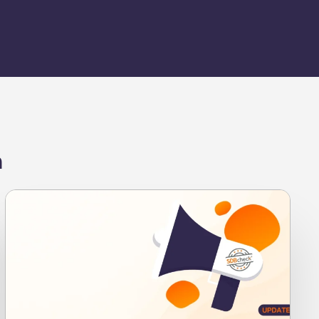
n
Neuigkeiten
SDBcheck® 6.3.0: Das
Sommerupdate