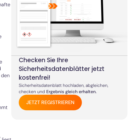
hafte
s
e
Checken Sie Ihre
e
Sicherheitsdatenblätter jetzt
d
 den
kostenfrei!
Sicherheitsdatenblatt hochladen, abgleichen,
checken und
Ergebnis gleich erhalten.
JETZT REGISTRIEREN
immt
®
liest