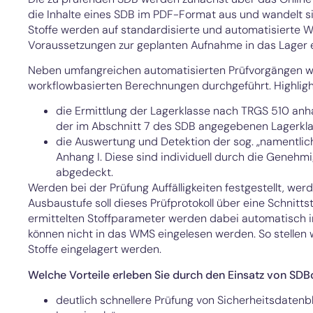
die Inhalte eines SDB im PDF-Format aus und wandelt si
Stoffe werden auf standardisierte und automatisierte We
Voraussetzungen zur geplanten Aufnahme in das Lager er
Neben umfangreichen automatisierten Prüfvorgängen w
workflowbasierten Berechnungen durchgeführt. Highligh
die Ermittlung der Lagerklasse nach TRGS 510 anh
der im Abschnitt 7 des SDB angegebenen Lagerkl
die Auswertung und Detektion der sog. „namentlich 
Anhang I. Diese sind individuell durch die Geneh
abgedeckt.
Werden bei der Prüfung Auffälligkeiten festgestellt, werd
Ausbaustufe soll dieses Prüfprotokoll über eine Schnitt
ermittelten Stoffparameter werden dabei automatisch i
können nicht in das WMS eingelesen werden. So stellen 
Stoffe eingelagert werden.
Welche Vorteile erleben Sie durch den Einsatz von SD
deutlich schnellere Prüfung von Sicherheitsdaten