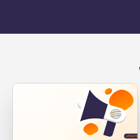
Neuigkeiten
SDBcheck® 7.1: alle Infos zum Update