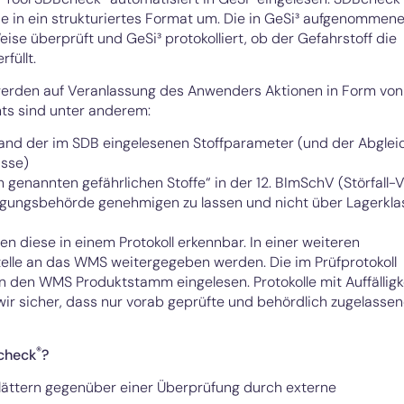
e in ein strukturiertes Format um. Die in GeSi³ aufgenommen
ise überprüft und GeSi³ protokolliert, ob der Gefahrstoff die
füllt.
erden auf Veranlassung des Anwenders Aktionen in Form von
ts sind unter anderem:
and der im SDB eingelesenen Stoffparameter (und der Abglei
asse)
genannten gefährlichen Stoffe“ in der 12. BImSchV (Störfall-V
migungsbehörde genehmigen zu lassen und nicht über Lagerkl
en diese in einem Protokoll erkennbar. In einer weiteren
stelle an das WMS weitergegeben werden. Die im Prüfprotokoll
n den WMS Produktstamm eingelesen. Protokolle mit Auffälligk
wir sicher, dass nur vorab geprüfte und behördlich zugelasse
®
Bcheck
?
blättern gegenüber einer Überprüfung durch externe