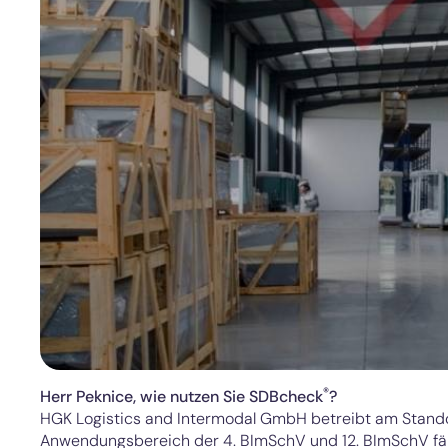
®
Herr Peknice, wie nutzen Sie SDBcheck
?
HGK Logistics and Intermodal GmbH betreibt am Standor
Anwendungsbereich der 4. BImSchV und 12. BImSchV fäll