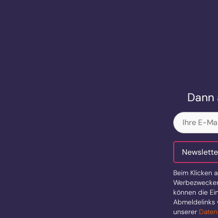
Dann 
E-
Mail
(erford
Newslette
Beim Klicken a
Werbezwecken 
können die Ein
Abmeldelinks 
unserer
Daten